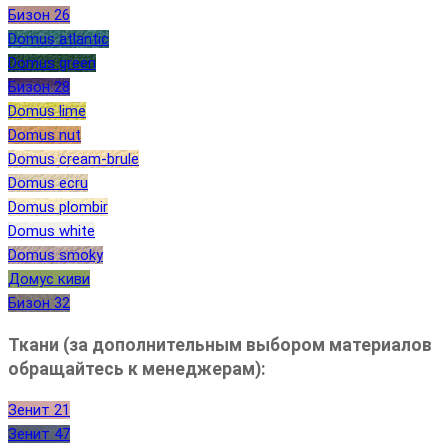
Бизон 26
Domus atlantic
Domus green
Бизон 28
Domus lime
Domus nut
Domus cream-brule
Domus ecru
Domus plombir
Domus white
Domus smoky
Домус киви
Бизон 32
Ткани (за дополнительным выбором материалов
обращайтесь к менеджерам):
Зенит 21
Зенит 47