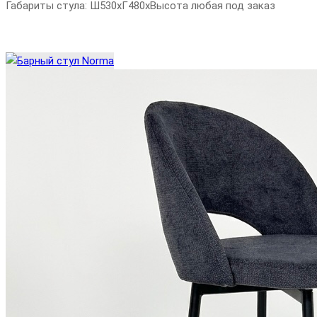
Габариты стула: Ш530хГ480хВысота любая под заказ