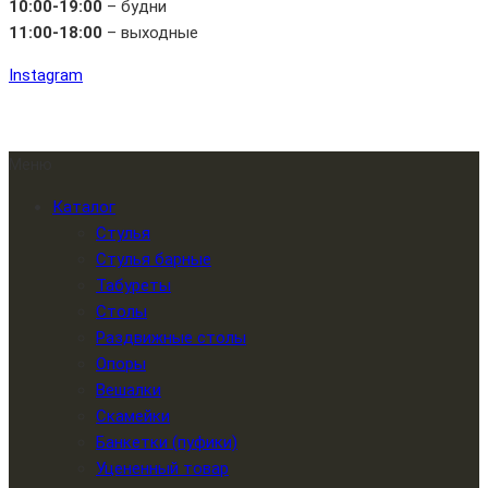
10:00-19:00
– будни
11:00-18:00
– выходные
Instagram
Меню
Каталог
Стулья
Стулья барные
Табуреты
Столы
Раздвижные столы
Опоры
Вешалки
Скамейки
Банкетки (пуфики)
Уцененный товар