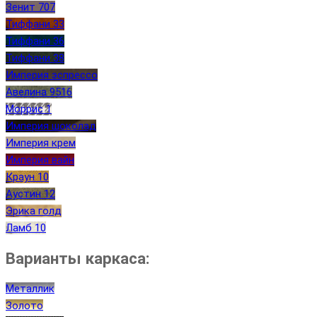
Зенит 707
Тиффани 33
Тиффани 36
Тиффани 38
Империя эспрессо
Авелина 9516
Моррис 1
Империя шоколад
Империя крем
Империя вайн
Краун 10
Аустин 12
Эрика голд
Ламб 10
Варианты каркаса:
Металлик
Золото