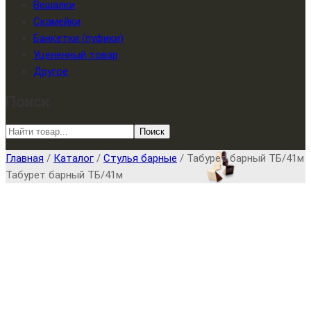
Вешалки
Скамейки
Банкетки (пуфики)
Уцененный товар
Другое
Поиск
Поиск
Главная
/
Каталог
/
Стулья барные
/
Табурет барный ТБ/41м
Табурет барный ТБ/41м