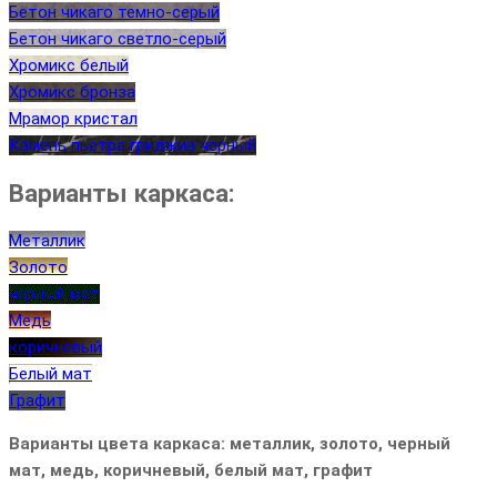
Бетон чикаго темно-серый
Бетон чикаго светло-серый
Хромикс белый
Хромикс бронза
Мрамор кристал
Камень пьетра гриджиа черный
Варианты каркаса:
Металлик
Золото
черный мат
Медь
коричневый
Белый мат
Графит
Варианты цвета каркаса: металлик, золото, черный
мат, медь, коричневый, белый мат, графит