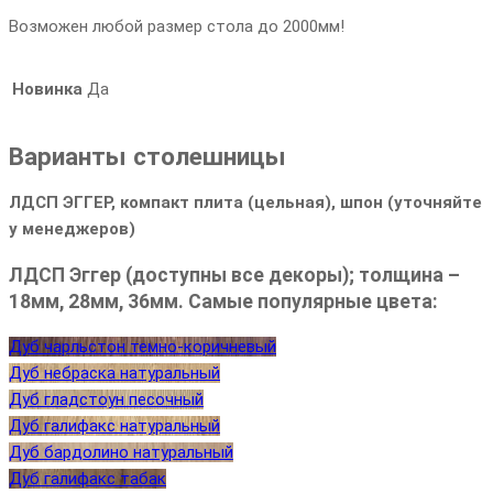
Возможен любой размер стола до 2000мм!
Новинка
Да
Варианты столешницы
ЛДСП ЭГГЕР, компакт плита (цельная), шпон (уточняйте
у менеджеров)
ЛДСП Эггер (доступны все декоры); толщина –
18мм, 28мм, 36мм. Самые популярные цвета:
Дуб чарльстон темно-коричневый
Дуб небраска натуральный
Дуб гладстоун песочный
Дуб галифакс натуральный
Дуб бардолино натуральный
Дуб галифакс табак