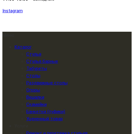
Instagram
Меню
Каталог
Стулья
Стулья барные
Табуреты
Столы
Раздвижные столы
Опоры
Вешалки
Скамейки
Банкетки (пуфики)
Уцененный товар
Услуги
Ремонт и перетяжка стульев